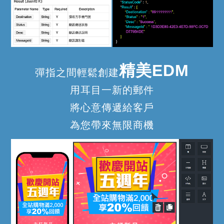
精美EDM
彈指之間輕鬆創建
用耳目一新的郵件
將心意傳遞給客戶
為您帶來無限商機