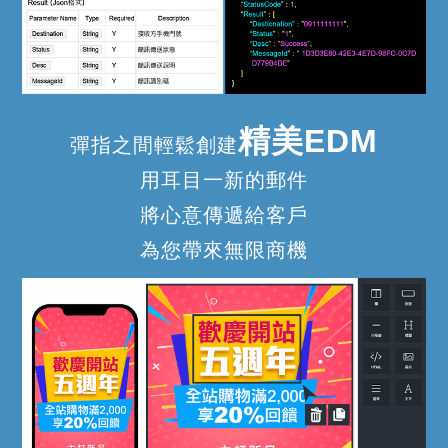
精美EDM
彈指之間輕鬆創建
用耳目一新的郵件
將心意傳遞給客戶
為您帶來無限商機